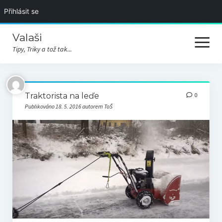
Přihlásit se
Valaši
otevřít
menu
Tipy, Triky a tož tak...
Úvodní stránka
Traktorista na leďe
0
Akce
Publikováno 18. 5. 2016 autorem ToŠ
Videa
Rozcestí