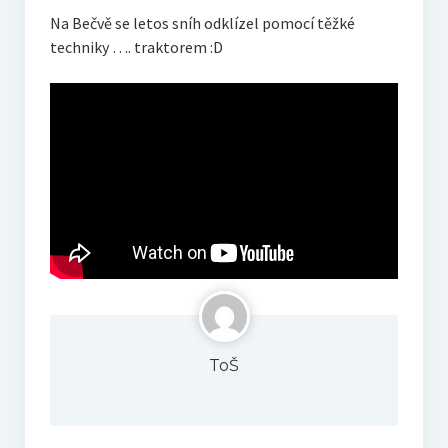
Na Bečvě se letos sníh odklízel pomocí těžké
techniky …. traktorem :D
ToŠ