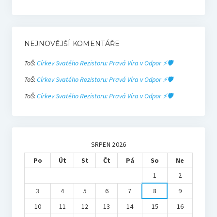
NEJNOVĚJŠÍ KOMENTÁŘE
ToŠ
:
Církev Svatého Rezistoru: Pravá Víra v Odpor ⚡🛡️
ToŠ
:
Církev Svatého Rezistoru: Pravá Víra v Odpor ⚡🛡️
ToŠ
:
Církev Svatého Rezistoru: Pravá Víra v Odpor ⚡🛡️
SRPEN 2026
Po
Út
St
Čt
Pá
So
Ne
1
2
3
4
5
6
7
8
9
10
11
12
13
14
15
16