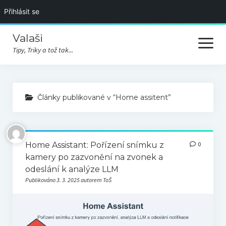
Přihlásit se
Valaši
otevřít
menu
Tipy, Triky a tož tak...
Úvodní stránka
Články publikované v “Home assitent”
Akce
Videa
Home Assistant: Pořízení snímku z
0
Rozcestí
kamery po zazvonění na zvonek a
odeslání k analýze LLM
Publikováno 3. 3. 2025 autorem ToŠ