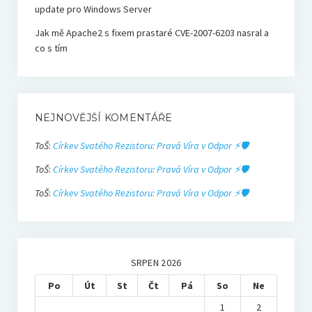
update pro Windows Server
Jak mě Apache2 s fixem prastaré CVE-2007-6203 nasral a
co s tím
NEJNOVĚJŠÍ KOMENTÁŘE
ToŠ
:
Církev Svatého Rezistoru: Pravá Víra v Odpor ⚡🛡️
ToŠ
:
Církev Svatého Rezistoru: Pravá Víra v Odpor ⚡🛡️
ToŠ
:
Církev Svatého Rezistoru: Pravá Víra v Odpor ⚡🛡️
SRPEN 2026
Po
Út
St
Čt
Pá
So
Ne
1
2