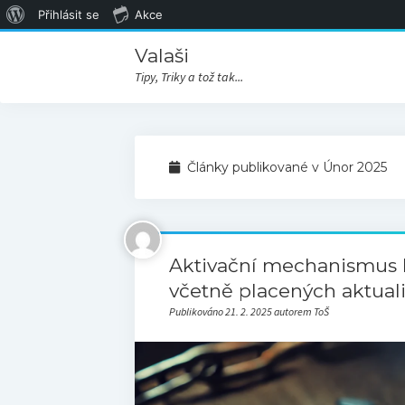
O
Přihlásit se
Akce
WordPressu
Valaši
Tipy, Triky a tož tak...
Články publikované v Únor 2025
Aktivační mechanismus 
včetně placených aktuali
Publikováno 21. 2. 2025 autorem ToŠ