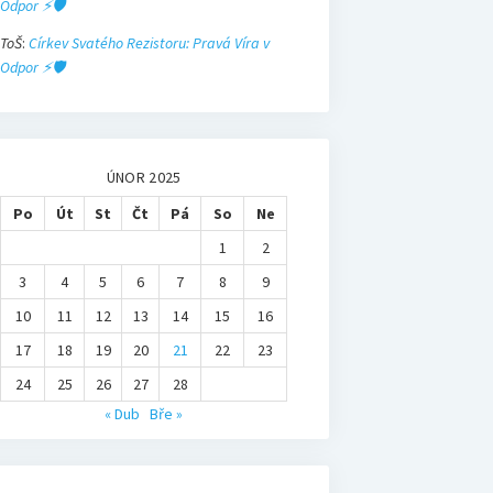
Odpor ⚡🛡️
ToŠ
:
Církev Svatého Rezistoru: Pravá Víra v
Odpor ⚡🛡️
ÚNOR 2025
Po
Út
St
Čt
Pá
So
Ne
1
2
3
4
5
6
7
8
9
10
11
12
13
14
15
16
17
18
19
20
21
22
23
24
25
26
27
28
« Dub
Bře »