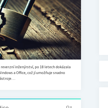
reverzní inženýrství, po 18 letech dokázala
indows a Office, což jí umožňuje snadno
nástroje…
dice
0