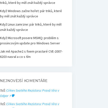
triků, které by měl znát každý správce
Když Windows začne hořet: pár triků, které
by měl znát každý správce
Když Linux zamrzne: pár triků, které by měl
znát každý správce
Když Microsoft posere MSMQ: problém s
prosincovým update pro Windows Server
Jak mě Apache2 s fixem prastaré CVE-2007-
6203 nasral a co s tím
NEJNOVĚJŠÍ KOMENTÁŘE
ToŠ
:
Církev Svatého Rezistoru: Pravá Víra v
Odpor ⚡🛡️
ToŠ
:
Církev Svatého Rezistoru: Pravá Víra v