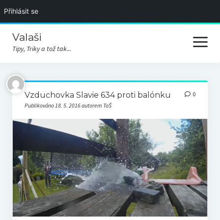
Přihlásit se
Valaši
otevřít
menu
Tipy, Triky a tož tak...
Úvodní stránka
Vzduchovka Slavie 634 proti balónku
0
Akce
Publikováno 18. 5. 2016 autorem ToŠ
Videa
Rozcestí