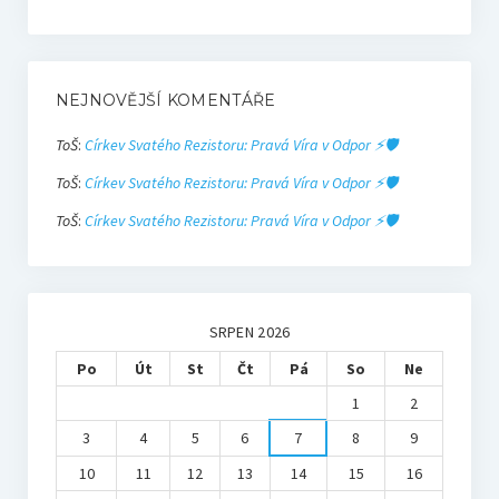
NEJNOVĚJŠÍ KOMENTÁŘE
ToŠ
:
Církev Svatého Rezistoru: Pravá Víra v Odpor ⚡🛡️
ToŠ
:
Církev Svatého Rezistoru: Pravá Víra v Odpor ⚡🛡️
ToŠ
:
Církev Svatého Rezistoru: Pravá Víra v Odpor ⚡🛡️
SRPEN 2026
Po
Út
St
Čt
Pá
So
Ne
1
2
3
4
5
6
7
8
9
10
11
12
13
14
15
16