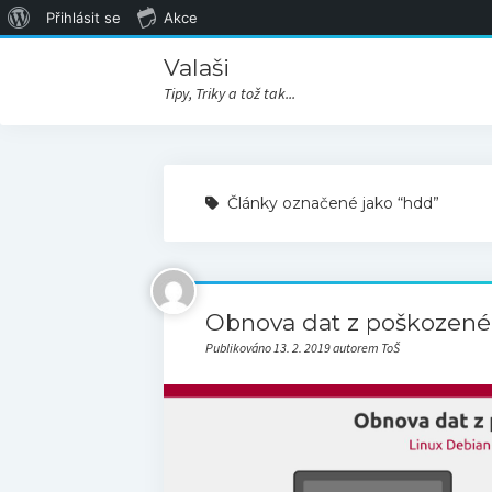
O
Přihlásit se
Akce
WordPressu
Valaši
Tipy, Triky a tož tak...
Články označené jako “hdd”
Obnova dat z poškozené
Publikováno 13. 2. 2019 autorem ToŠ