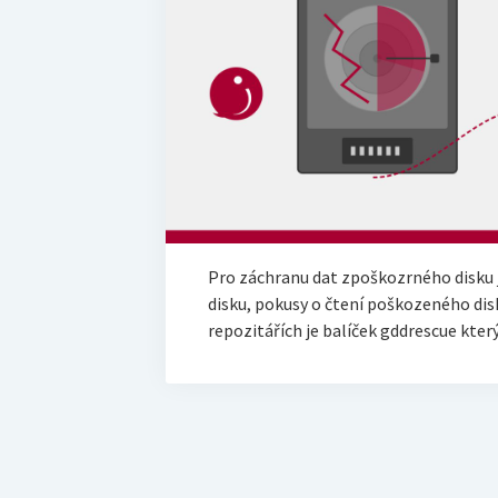
Pro záchranu dat zpoškozrného disku j
disku, pokusy o čtení poškozeného disk
repozitářích je balíček gddrescue kte