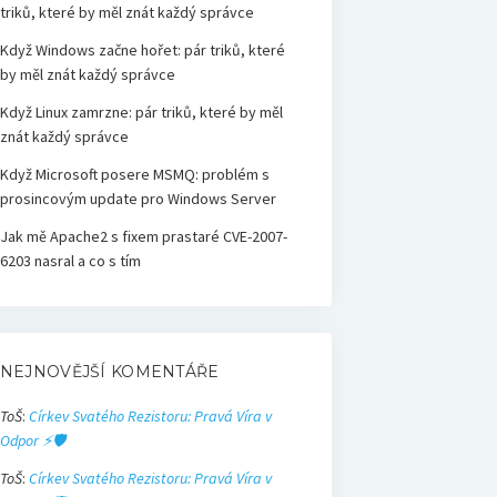
triků, které by měl znát každý správce
Když Windows začne hořet: pár triků, které
by měl znát každý správce
Když Linux zamrzne: pár triků, které by měl
znát každý správce
Když Microsoft posere MSMQ: problém s
prosincovým update pro Windows Server
Jak mě Apache2 s fixem prastaré CVE-2007-
6203 nasral a co s tím
NEJNOVĚJŠÍ KOMENTÁŘE
ToŠ
:
Církev Svatého Rezistoru: Pravá Víra v
Odpor ⚡🛡️
ToŠ
:
Církev Svatého Rezistoru: Pravá Víra v