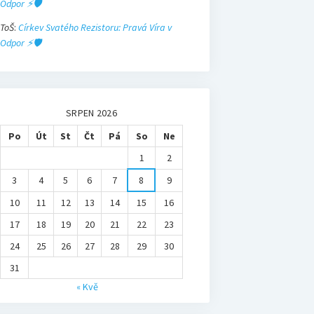
Odpor ⚡🛡️
ToŠ
:
Církev Svatého Rezistoru: Pravá Víra v
Odpor ⚡🛡️
SRPEN 2026
Po
Út
St
Čt
Pá
So
Ne
1
2
3
4
5
6
7
8
9
10
11
12
13
14
15
16
17
18
19
20
21
22
23
24
25
26
27
28
29
30
31
« Kvě