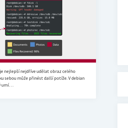
e nejlepší nejdříve udělat obraz celého
u sebou může přinést další potíže. V debian
rý umí…